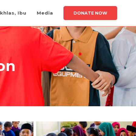
khlas, Ibu
Media
DONATE NOW
on